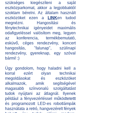
szükséges kiegészíteni a saját
eszközparkomat, akkor a legjobbaktól
szoktam bérelni. Az általam használt
eszközöket ezen a
LINK
en
tudod
megnézni. Hangosítási és
fénytechnikai igényeidet maximális
odafigyeléssel valósítom meg, legyen
az konferencia, termékbemutató,
esküvő, céges rendezvény, koncert
hangosítás, "falunap", szülinapi
rendezvény, gyereknap, egy szóval
bármi! :)
Úgy gondolom, hogy haladni kell a
korral ezért olyan technikai
megoldásokat és eszközöket
alkalmazok, amik segítségével
magasabb színvonalú szolgáltatást
tudok nyújtani az átlagnál. Ilyenek
például a fényvezérléssel működtetettt
és programozott LED-es robotlámpák
használata a retró, hangvezérelt fények