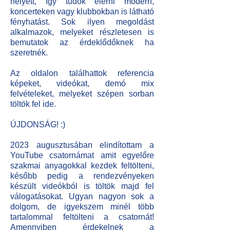
helyett, így tudok elérni modern,
koncerteken vagy klubbokban is látható
fényhatást. Sok ilyen megoldást
alkalmazok, melyeket részletesen is
bemutatok az érdeklődőknek ha
szeretnék.
Az oldalon találhattok referencia
képeket, videókat, demó mix
felvételeket, melyeket szépen sorban
töltök fel ide.
ÚJDONSÁG! :)
2023 augusztusában elindítottam a
YouTube csatornámat amit egyelőre
szakmai anyagokkal kezdek feltölteni,
később pedig a rendezvényeken
készült videókból is töltök majd fel
válogatásokat. Ugyan nagyon sok a
dolgom, de igyekszem minél több
tartalommal feltölteni a csatornát!
Amennyiben érdekelnek a