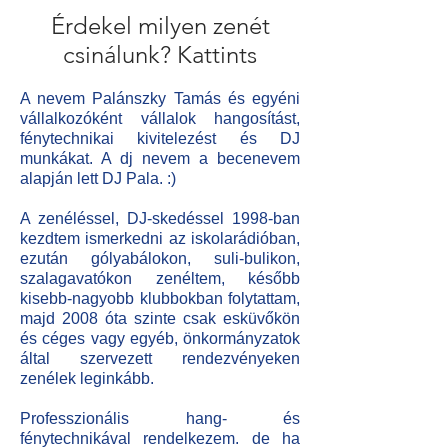
Érdekel milyen zenét
csinálunk? Kattints
A nevem Palánszky Tamás és egyéni
vállalkozóként vállalok hangosítást,
fénytechnikai kivitelezést és DJ
munkákat. A dj nevem a becenevem
alapján lett DJ Pala. :)
A zenéléssel, DJ-skedéssel 1998-ban
kezdtem ismerkedni az iskolarádióban,
ezután gólyabálokon, suli-bulikon,
szalagavatókon zenéltem, később
kisebb-nagyobb klubbokban folytattam,
majd 2008 óta szinte csak esküvőkön
és céges vagy egyéb, önkormányzatok
által szervezett rendezvényeken
zenélek leginkább.
Professzionális hang- és
fénytechnikával rendelkezem. de ha