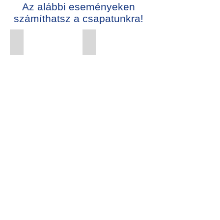
Az alábbi eseményeken
számíthatsz a csapatunkra!
Esküvők
Céges Rendezvények
Esküvői
Rendezvény
DJ
DJ
Zenekar Hangosítás
Falunapok - Utcabálok
Zenekar
Dj,