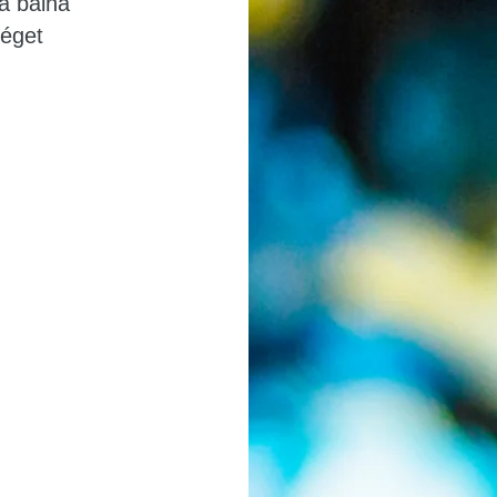
a bálna
véget