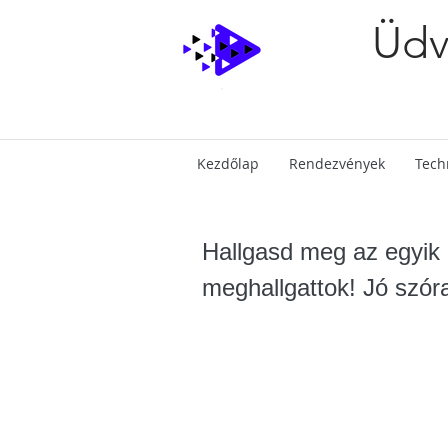
Üdv
Kezdőlap
Rendezvények
Tech
Hallgasd meg az egyik 
meghallgattok! Jó szór