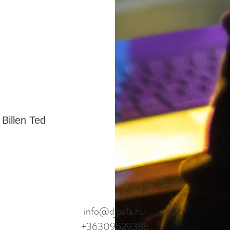
Billen Ted
info@djpala.hu
+36309529388