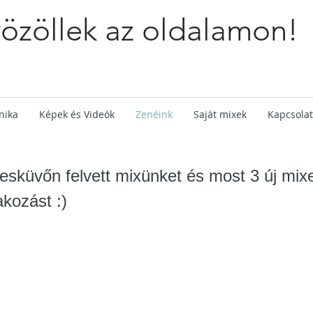
özöllek az oldalamon!
nika
Képek és Videók
Zenéink
Saját mixek
Kapcsolat
esküvőn felvett mixünket és most 3 új mixe
akozást :)