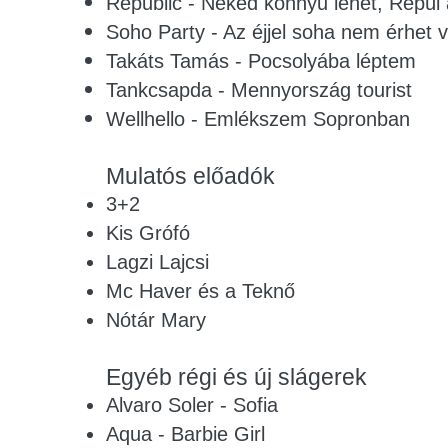
Republic - Neked könnyű lehet, Repül 
Soho Party - Az éjjel soha nem érhet 
Takáts Tamás - Pocsolyába léptem
Tankcsapda - Mennyország tourist
Wellhello - Emlékszem Sopronban
Mulatós előadók
3+2
Kis Grófó
Lagzi Lajcsi
Mc Haver és a Teknő
Nótár Mary
Egyéb régi és új slágerek
Alvaro Soler - Sofia
Aqua - Barbie Girl