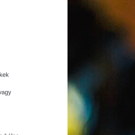
kek
vagy