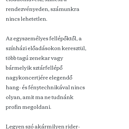
rendezvényeden, számunkra
nincs lehetetlen.
Az egyszemélyes fellépőktől, a
színházi előadásokon keresztül,
több tagú zenekar vagy
bármelyik sztárfellépő
nagykoncertjére elegendő
hang- és fénytechnikával nincs
olyan, amit ma ne tudnánk
profin megoldani.
Legyen szó akármilyen rider-