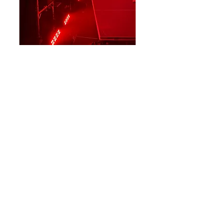
info@djpala.hu
+36309529388