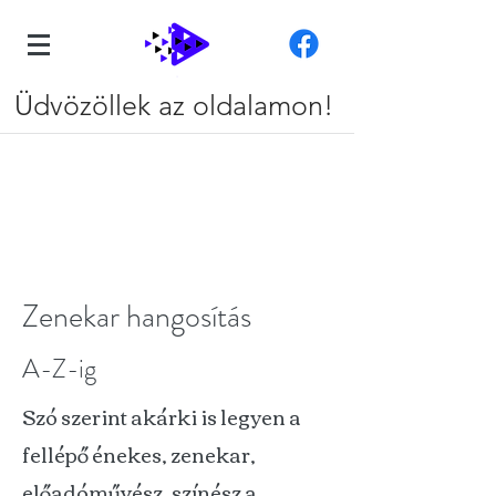
Üdvözöllek az oldalamon!
Zenekar hangosítás
A-Z-ig
Szó szerint akárki is legyen a
fellépő énekes, zenekar,
előadóművész, színész a